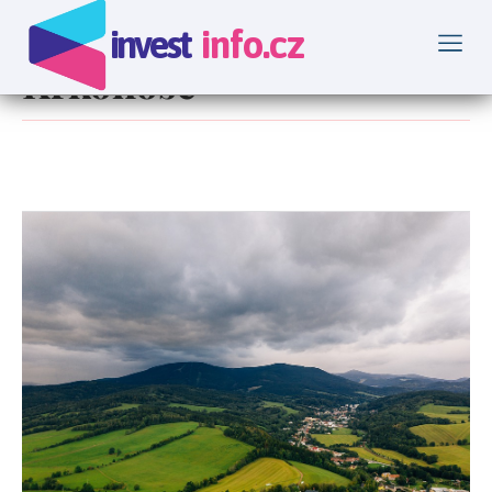
Tag
invest
info.cz
Krkonoše