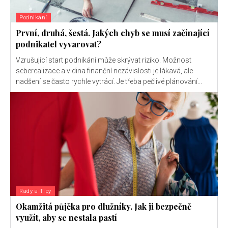
Podnikání
První, druhá, šestá. Jakých chyb se musí začínající
podnikatel vyvarovat?
Vzrušující start podnikání může skrývat riziko. Možnost
seberealizace a vidina finanční nezávislosti je lákavá, ale
nadšení se často rychle vytrácí. Je třeba pečlivé plánování...
Rady a Tipy
Okamžitá půjčka pro dlužníky. Jak ji bezpečně
využít, aby se nestala pastí