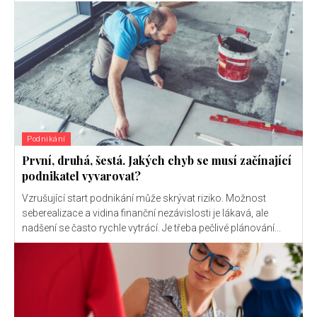
Podnikání
První, druhá, šestá. Jakých chyb se musí začínající
podnikatel vyvarovat?
Vzrušující start podnikání může skrývat riziko. Možnost
seberealizace a vidina finanční nezávislosti je lákavá, ale
nadšení se často rychle vytrácí. Je třeba pečlivé plánování...