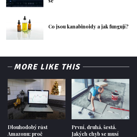
se
Co jsou kanabinoidy a jak fungují?
MORE LIKE THIS
Dlouhodobý růst
První, druhá, šestá.
Amazonu: proč
Jakých chyb se musí