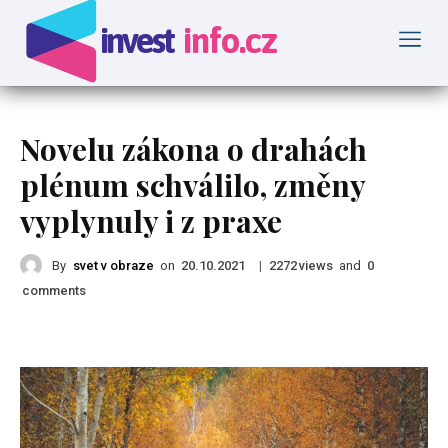
invest
info.cz
Rady a Tipy
Novelu zákona o drahách
plénum schválilo, změny
vyplynuly i z praxe
By
svet v obraze
on
|
views
and
20.10.2021
2272
0
comments