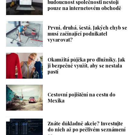
budoucnost společnosti nestojí
pouze na internetovém obchodě
První, druhá, šestá. Jakých chyb se
musí začínající podnikatel
vyvarovat?
Okamžitá půjčka pro dlužníky. Jak
ji bezpečně využít, aby se nestala
pastí
Cestovní pojištění na cestu do
Mexika
Znáte důkladně akcie? Investujte
do nich až po pečlivém seznámení