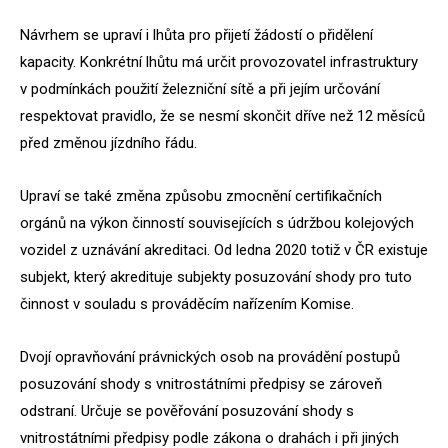
Návrhem se upraví i lhůta pro přijetí žádostí o přidělení
kapacity. Konkrétní lhůtu má určit provozovatel infrastruktury
v podmínkách použití železniční sítě a při jejím určování
respektovat pravidlo, že se nesmí skončit dříve než 12 měsíců
před změnou jízdního řádu.
Upraví se také změna způsobu zmocnění certifikačních
orgánů na výkon činností souvisejících s údržbou kolejových
vozidel z uznávání akreditaci. Od ledna 2020 totiž v ČR existuje
subjekt, který akredituje subjekty posuzování shody pro tuto
činnost v souladu s prováděcím nařízením Komise.
Dvojí opravňování právnických osob na provádění postupů
posuzování shody s vnitrostátními předpisy se zároveň
odstraní. Určuje se pověřování posuzování shody s
vnitrostátními předpisy podle zákona o drahách i při jiných