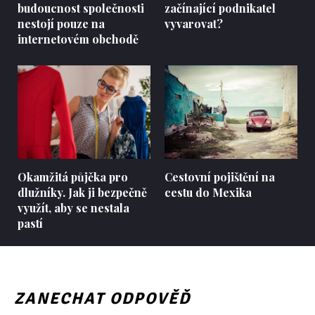
budoucnost společnosti
začínající podnikatel
nestojí pouze na
vyvarovat?
internetovém obchodě
Okamžitá půjčka pro
Cestovní pojištění na
dlužníky. Jak ji bezpečně
cestu do Mexika
využít, aby se nestala
pastí
ZANECHAT ODPOVĚĎ