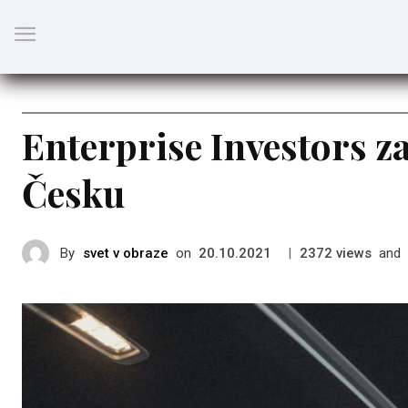
Podnikání
Enterprise Investors z
Česku
By
svet v obraze
on
|
views
and
20.10.2021
2372