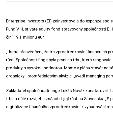
Enterprise Investors (EI) zainvestovala do expanze spole
Fund VIII, private equity fond spravovaný společností EI,
činí 19,1 milionu eur.
„Jsme přesvědčeni, že trh zprostředkování finančních pr
růst. Společnost finge byla první na trhu, která reagovala
produkty s vysokou hodnotou. Máme v plánu stavět na tét
organicky i prostřednictvím akvizic, „uvedl managing part
Zakladatel společnosti finge Lukáš Novák konstatoval, ž
trhu a dále rozvíjet a znásobit její růst na Slovensku. 
digitalizace finančního zprostředkování k vybudování ma