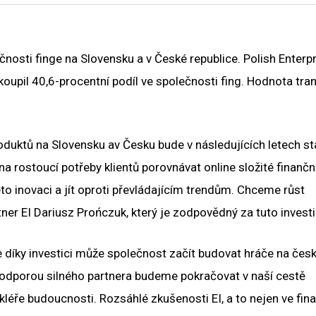
čnosti finge na Slovensku a v České republice. Polish Enterp
 koupil 40,6-procentní podíl ve společnosti fing. Hodnota tr
oduktů na Slovensku av Česku bude v následujících letech st
 na rostoucí potřeby klientů porovnávat online složité finančn
o inovaci a jít oproti převládajícím trendům. Chceme růst
ner EI Dariusz Prończuk, který je zodpovědný za tuto investi
e díky investici může společnost začít budovat hráče na če
„S podporou silného partnera budeme pokračovat v naší cestě
kléře budoucnosti. Rozsáhlé zkušenosti EI, a to nejen ve fi