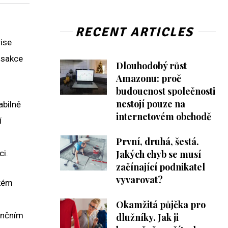
RECENT ARTICLES
rise
ansakce
Dlouhodobý růst
Amazonu: proč
budoucnost společnosti
nestojí pouze na
abilně
internetovém obchodě
í
První, druhá, šestá.
ci.
Jakých chyb se musí
začínající podnikatel
vyvarovat?
ském
Okamžitá půjčka pro
nančním
dlužníky. Jak ji