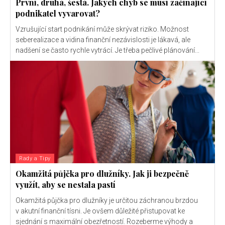
První, druhá, šestá. Jakých chyb se musí začínající
podnikatel vyvarovat?
Vzrušující start podnikání může skrývat riziko. Možnost
seberealizace a vidina finanční nezávislosti je lákavá, ale
nadšení se často rychle vytrácí. Je třeba pečlivé plánování...
Rady a Tipy
Okamžitá půjčka pro dlužníky. Jak ji bezpečně
využít, aby se nestala pastí
Okamžitá půjčka pro dlužníky je určitou záchranou brzdou
v akutní finanční tísni. Je ovšem důležité přistupovat ke
sjednání s maximální obezřetností. Rozeberme výhody a