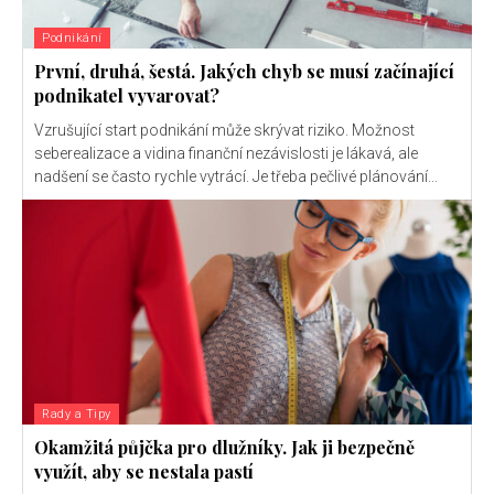
Podnikání
První, druhá, šestá. Jakých chyb se musí začínající
podnikatel vyvarovat?
Vzrušující start podnikání může skrývat riziko. Možnost
seberealizace a vidina finanční nezávislosti je lákavá, ale
nadšení se často rychle vytrácí. Je třeba pečlivé plánování...
Rady a Tipy
Okamžitá půjčka pro dlužníky. Jak ji bezpečně
využít, aby se nestala pastí