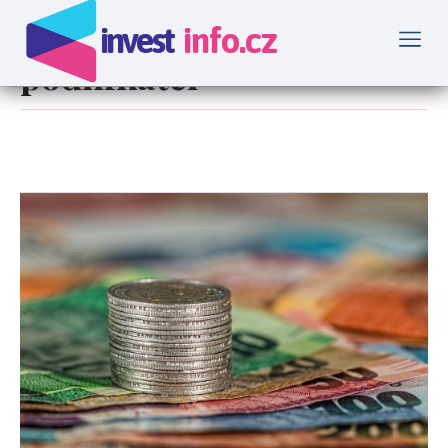
Tag
invest
info.cz
podnikatel